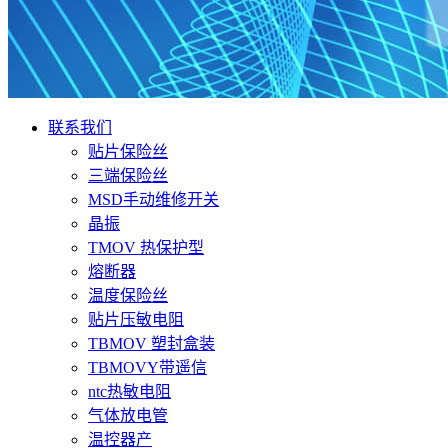
联系我们
贴片保险丝
三端保险丝
MSD手动维修开关
晶振
TMOV 热保护型
熔断器
温度保险丝
贴片压敏电阻
TBMOV 塑封盒装
TBMOVY带遥信
ntc热敏电阻
气体放电管
温控器产