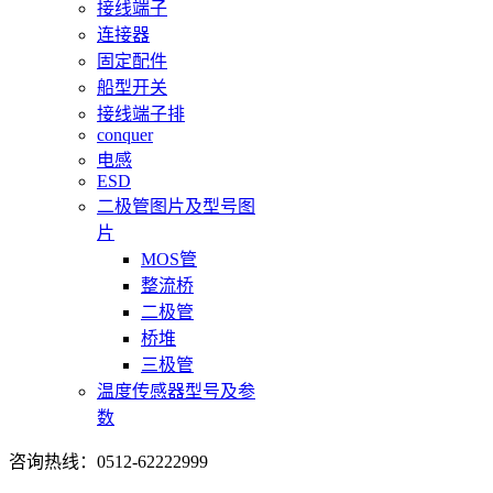
接线端子
连接器
固定配件
船型开关
接线端子排
conquer
电感
ESD
二极管图片及型号图
片
MOS管
整流桥
二极管
桥堆
三极管
温度传感器型号及参
数
咨询热线：0512-62222999