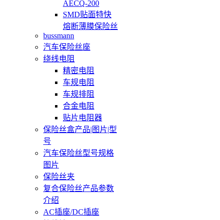
AECQ-200
SMD贴面特快
熔断薄膜保险丝
bussmann
汽车保险丝座
绕线电阻
精密电阻
车规电阻
车规排阻
合金电阻
贴片电阻器
保险丝盒产品|图片|型
号
汽车保险丝型号规格
图片
保险丝夹
复合保险丝产品参数
介绍
AC插座/DC插座