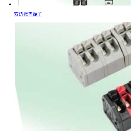
双边掀盖端子