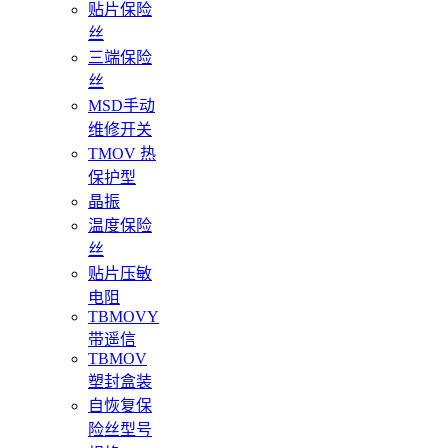
贴片保险
丝
三端保险
丝
MSD手动
维修开关
TMOV 热
保护型
晶振
温度保险
丝
贴片压敏
电阻
TBMOVY
带遥信
TBMOV
塑封盒装
自恢复保
险丝型号