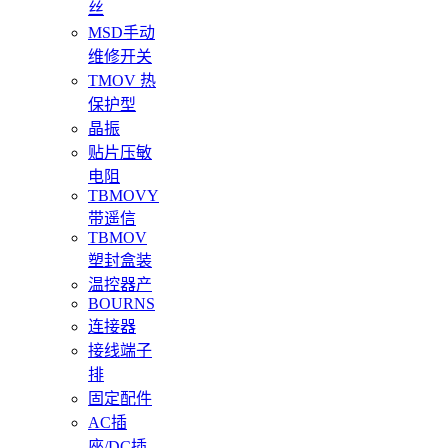
丝
MSD手动
维修开关
TMOV 热
保护型
晶振
贴片压敏
电阻
TBMOVY
带遥信
TBMOV
塑封盒装
温控器产
BOURNS
连接器
接线端子
排
固定配件
AC插
座/DC插