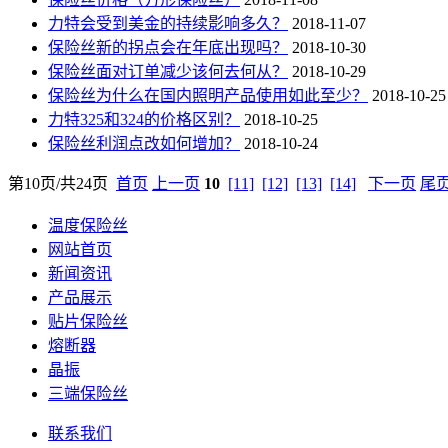
力特会受到美金的持续影响多久？
2018-11-07
保险丝新的拐点会在年底出现吗？
2018-10-30
保险丝面对订单减少该何去何从？
2018-10-29
保险丝为什么在国内照明产品使用如此至少？
2018-10-25
力特325和324的价格区别？
2018-10-25
保险丝利润点改如何增加？
2018-10-24
第10页/共24页
首页
上一页
10
[11]
[12]
[13]
[14]
下一页
尾
温度保险丝
网站首页
新闻资讯
产品展示
贴片保险丝
熔断器
晶振
三端保险丝
联系我们