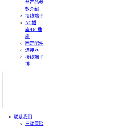
丝产品参
数介绍
接线端子
AC插
座/DC插
座
固定配件
连接器
接线端子
排
联系我们
三端保险