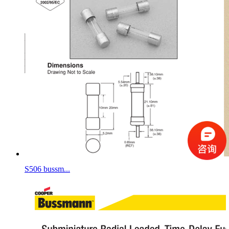
S506 bussm...